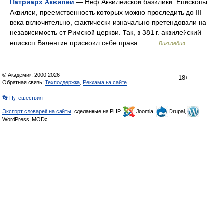
Патриарх Аквилеи
— Неф Аквилейской базилики. Епископы
Аквилеи, преемственность которых можно проследить до III
века включительно, фактически изначально претендовали на
независимость от Римской церкви. Так, в 381 г. аквилейский
епископ Валентин присвоил себе права… …
Википедия
© Академик, 2000-2026
18+
Обратная связь:
Техподдержка
,
Реклама на сайте
👣 Путешествия
Экспорт словарей на сайты
, сделанные на PHP,
Joomla,
Drupal,
WordPress, MODx.