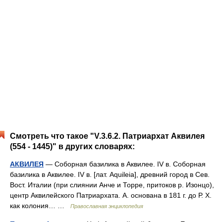
Смотреть что такое "V.3.6.2. Патриархат Аквилея
(554 - 1445)" в других словарях:
АКВИЛЕЯ
— Соборная базилика в Аквилее. IV в. Соборная
базилика в Аквилее. IV в. [лат. Aquileia], древний город в Сев.
Вост. Италии (при слиянии Анче и Торре, притоков р. Изонцо),
центр Аквилейского Патриархата. А. основана в 181 г. до Р. Х.
как колония… …
Православная энциклопедия