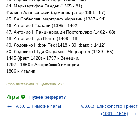
44. Маркварт фон Рандек (1365 - 81).
Филипп Алансонский (администратор 1381 - 87).
45. Ян Собеслав, маркграф Моравии (1387 - 94).
46. Антонио I Гаэтани (1395 - 1402).
47. Антонио II Панциерра ди Портогруаро (1402 - 08).
48. Антонио III да Понте (1409 - 18).
49. Лодовико II фон Тек (1418 - 39, факт. с 1412).
50. Лодовико III ди Скарампо-Меццарота (1439 - 65).
1445 (факт. 1420) - 1797 к Венеции.
1797 - 1866 к Австрийской империи.
1866 к Италии.
Правители Мира
.
В. Эрлихман
.
2009
.
Игры ⚽
Нужен реферат?
V.3.6.1. Римские папы
V.3.6.3. Епископство Триест
(1031 - 1516)