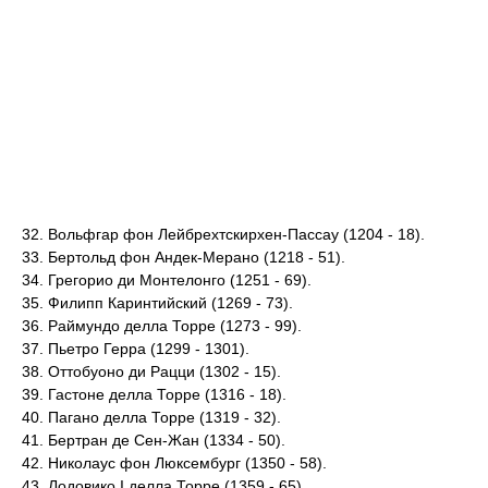
32. Вольфгар фон Лейбрехтскирхен-Пассау (1204 - 18).
33. Бертольд фон Андек-Мерано (1218 - 51).
34. Грегорио ди Монтелонго (1251 - 69).
35. Филипп Каринтийский (1269 - 73).
36. Раймундо делла Торре (1273 - 99).
37. Пьетро Герра (1299 - 1301).
38. Оттобуоно ди Рацци (1302 - 15).
39. Гастоне делла Торре (1316 - 18).
40. Пагано делла Торре (1319 - 32).
41. Бертран де Сен-Жан (1334 - 50).
42. Николаус фон Люксембург (1350 - 58).
43. Лодовико I делла Торре (1359 - 65).